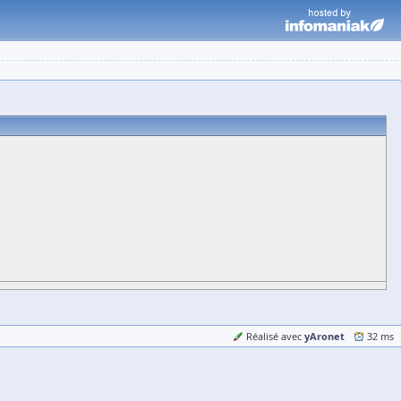
yAronet
Réalisé avec
32 ms