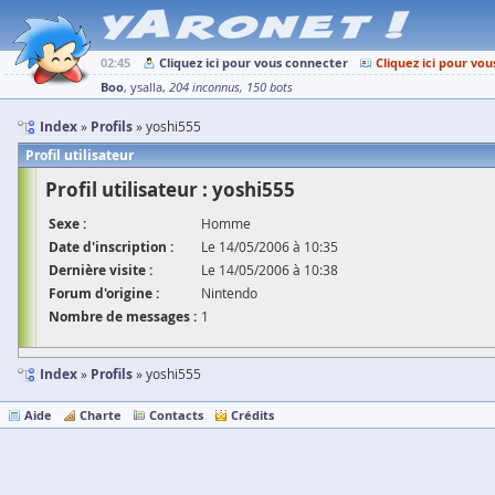
02:45
Cliquez ici pour vous connecter
Cliquez ici pour vou
Boo
ysalla
204 inconnus
150 bots
Index
Profils
yoshi555
Profil utilisateur
Profil utilisateur : yoshi555
Sexe :
Homme
Date d'inscription :
Le 14/05/2006 à 10:35
Dernière visite :
Le 14/05/2006 à 10:38
Forum d'origine :
Nintendo
Nombre de messages :
1
Index
Profils
yoshi555
Aide
Charte
Contacts
Crédits