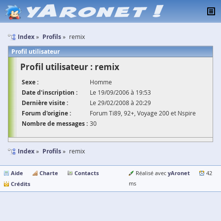
Index
Profils
remix
Profil utilisateur
Profil utilisateur : remix
Sexe :
Homme
Date d'inscription :
Le 19/09/2006 à 19:53
Dernière visite :
Le 29/02/2008 à 20:29
Forum d'origine :
Forum Ti89, 92+, Voyage 200 et Nspire
Nombre de messages :
30
Index
Profils
remix
Aide
Charte
Contacts
yAronet
Réalisé avec
42
Crédits
ms