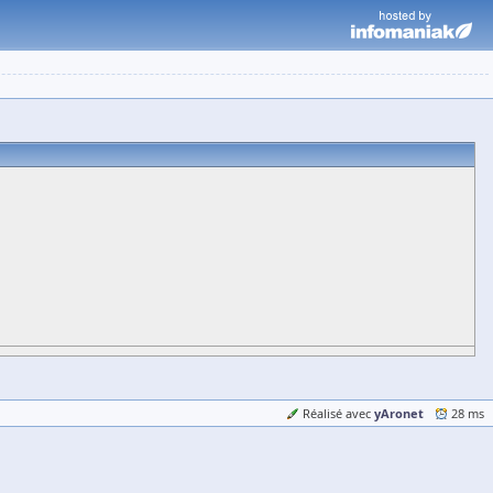
yAronet
Réalisé avec
28 ms