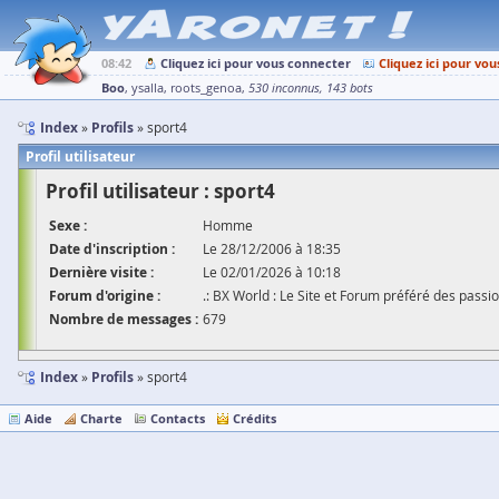
08:42
Cliquez ici pour vous connecter
Cliquez ici pour vou
Boo
ysalla
roots_genoa
530 inconnus
143 bots
Index
Profils
sport4
Profil utilisateur
Profil utilisateur : sport4
Sexe :
Homme
Date d'inscription :
Le 28/12/2006 à 18:35
Dernière visite :
Le 02/01/2026 à 10:18
Forum d'origine :
.: BX World : Le Site et Forum préféré des passio
Nombre de messages :
679
Index
Profils
sport4
Aide
Charte
Contacts
Crédits