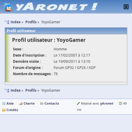
Index
Profils
YoyoGamer
Profil utilisateur
Profil utilisateur : YoyoGamer
Sexe :
Homme
Date d'inscription :
Le 17/02/2007 à 12:17
Dernière visite :
Le 19/09/2011 à 13:10
Forum d'origine :
Forum GP32 / GP2X / XGP
Nombre de messages :
76
Index
Profils
YoyoGamer
Aide
Charte
Contacts
yAronet
Réalisé avec
49
Crédits
ms