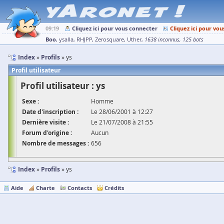
09:19
Cliquez ici pour vous connecter
Cliquez ici pour vou
Boo
ysalla
RHJPP
Zerosquare
Uther
1638 inconnus
125 bots
Index
Profils
ys
Profil utilisateur
Profil utilisateur : ys
Sexe :
Homme
Date d'inscription :
Le 28/06/2001 à 12:27
Dernière visite :
Le 21/07/2008 à 21:55
Forum d'origine :
Aucun
Nombre de messages :
656
Index
Profils
ys
Aide
Charte
Contacts
Crédits