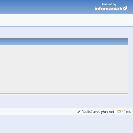
yAronet
Réalisé avec
44 ms