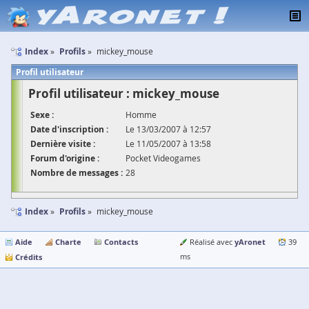
Index
Profils
mickey_mouse
Profil utilisateur
Profil utilisateur : mickey_mouse
Sexe :
Homme
Date d'inscription :
Le 13/03/2007 à 12:57
Dernière visite :
Le 11/05/2007 à 13:58
Forum d'origine :
Pocket Videogames
Nombre de messages :
28
Index
Profils
mickey_mouse
Aide
Charte
Contacts
yAronet
Réalisé avec
39
Crédits
ms