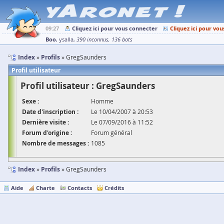
09:27
Cliquez ici pour vous connecter
Cliquez ici pour vou
Boo
ysalla
390 inconnus
136 bots
Index
Profils
GregSaunders
Profil utilisateur
Profil utilisateur : GregSaunders
Sexe :
Homme
Date d'inscription :
Le 10/04/2007 à 20:53
Dernière visite :
Le 07/09/2016 à 11:52
Forum d'origine :
Forum général
Nombre de messages :
1085
Index
Profils
GregSaunders
Aide
Charte
Contacts
Crédits