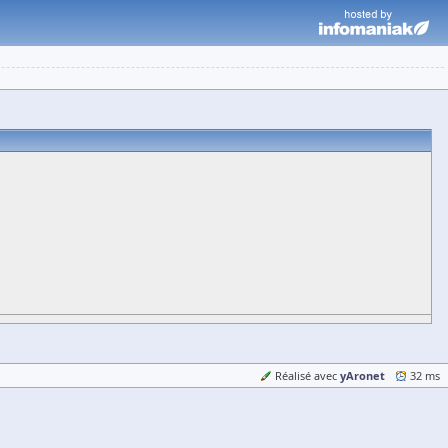
yAronet
Réalisé avec
32 ms