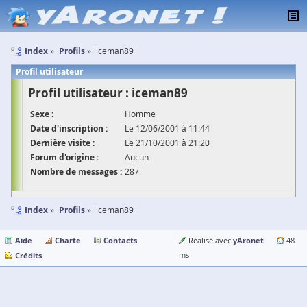
Index
Profils
iceman89
Profil utilisateur
Profil utilisateur : iceman89
Sexe :
Homme
Date d'inscription :
Le 12/06/2001 à 11:44
Dernière visite :
Le 21/10/2001 à 21:20
Forum d'origine :
Aucun
Nombre de messages :
287
Index
Profils
iceman89
Aide
Charte
Contacts
yAronet
Réalisé avec
48
Crédits
ms