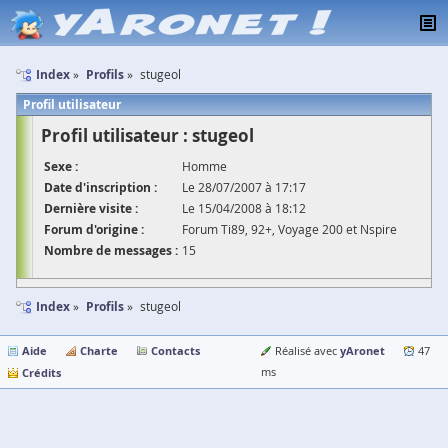
Index
Profils
stugeol
Profil utilisateur
Profil utilisateur : stugeol
Sexe :
Homme
Date d'inscription :
Le 28/07/2007 à 17:17
Dernière visite :
Le 15/04/2008 à 18:12
Forum d'origine :
Forum Ti89, 92+, Voyage 200 et Nspire
Nombre de messages :
15
Index
Profils
stugeol
Aide
Charte
Contacts
yAronet
Réalisé avec
47
Crédits
ms