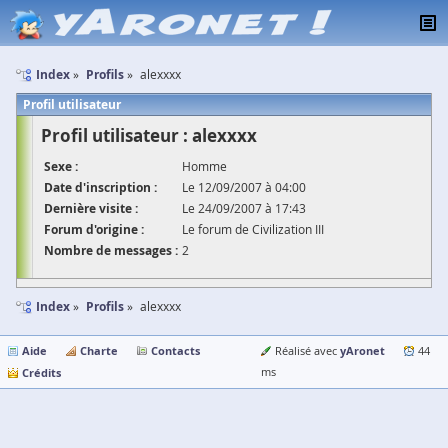
Index
Profils
alexxxx
Profil utilisateur
Profil utilisateur : alexxxx
Sexe :
Homme
Date d'inscription :
Le 12/09/2007 à 04:00
Dernière visite :
Le 24/09/2007 à 17:43
Forum d'origine :
Le forum de Civilization III
Nombre de messages :
2
Index
Profils
alexxxx
Aide
Charte
Contacts
yAronet
Réalisé avec
44
Crédits
ms