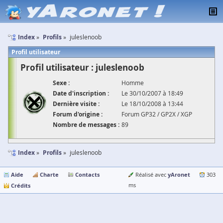
Index
Profils
juleslenoob
Profil utilisateur
Profil utilisateur : juleslenoob
Sexe :
Homme
Date d'inscription :
Le 30/10/2007 à 18:49
Dernière visite :
Le 18/10/2008 à 13:44
Forum d'origine :
Forum GP32 / GP2X / XGP
Nombre de messages :
89
Index
Profils
juleslenoob
Aide
Charte
Contacts
yAronet
Réalisé avec
303
Crédits
ms