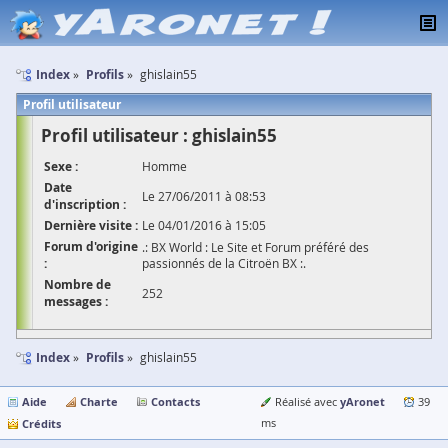
Index
Profils
ghislain55
Profil utilisateur
Profil utilisateur : ghislain55
Sexe :
Homme
Date
Le 27/06/2011 à 08:53
d'inscription :
Dernière visite :
Le 04/01/2016 à 15:05
Forum d'origine
.: BX World : Le Site et Forum préféré des
:
passionnés de la Citroën BX :.
Nombre de
252
messages :
Index
Profils
ghislain55
Aide
Charte
Contacts
yAronet
Réalisé avec
39
Crédits
ms