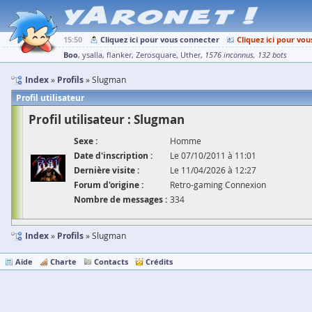
15:50
Cliquez ici pour vous connecter
Cliquez ici pour vou
Boo
ysalla
flanker
Zerosquare
Uther
1576 inconnus
132 bots
Index
Profils
Slugman
Profil utilisateur
Profil utilisateur : Slugman
Sexe :
Homme
Date d'inscription :
Le 07/10/2011 à 11:01
Dernière visite :
Le 11/04/2026 à 12:27
Forum d'origine :
Retro-gaming Connexion
Nombre de messages :
334
Index
Profils
Slugman
Aide
Charte
Contacts
Crédits