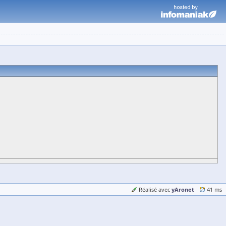
yAronet
Réalisé avec
41 ms