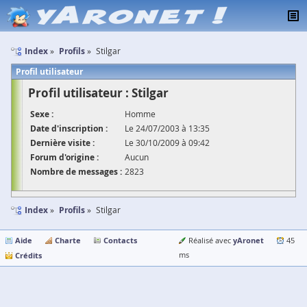
Index
Profils
Stilgar
Profil utilisateur
Profil utilisateur : Stilgar
Sexe :
Homme
Date d'inscription :
Le 24/07/2003 à 13:35
Dernière visite :
Le 30/10/2009 à 09:42
Forum d'origine :
Aucun
Nombre de messages :
2823
Index
Profils
Stilgar
Aide
Charte
Contacts
yAronet
Réalisé avec
45
Crédits
ms