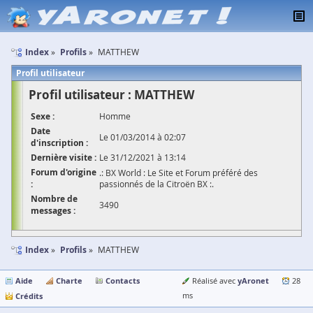
Index
Profils
MATTHEW
Profil utilisateur
Profil utilisateur : MATTHEW
Sexe :
Homme
Date
Le 01/03/2014 à 02:07
d'inscription :
Dernière visite :
Le 31/12/2021 à 13:14
Forum d'origine
.: BX World : Le Site et Forum préféré des
:
passionnés de la Citroën BX :.
Nombre de
3490
messages :
Index
Profils
MATTHEW
Aide
Charte
Contacts
yAronet
Réalisé avec
28
Crédits
ms