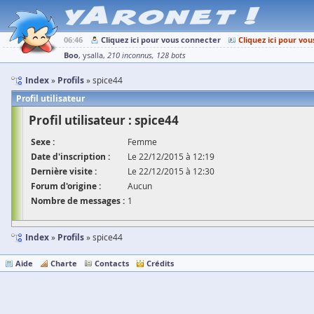
06:46
Cliquez ici pour vous connecter
Cliquez ici pour vou
Boo
ysalla
210 inconnus
128 bots
Index
Profils
spice44
Profil utilisateur
Profil utilisateur : spice44
Sexe :
Femme
Date d'inscription :
Le 22/12/2015 à 12:19
Dernière visite :
Le 22/12/2015 à 12:30
Forum d'origine :
Aucun
Nombre de messages :
1
Index
Profils
spice44
Aide
Charte
Contacts
Crédits