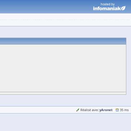
yAronet
Réalisé avec
35 ms