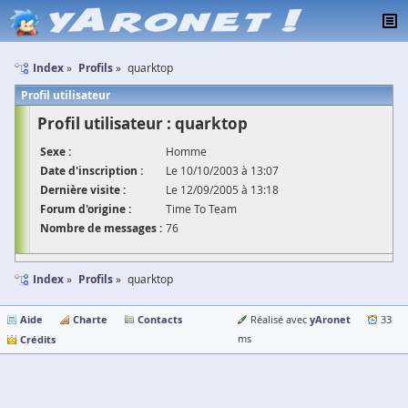
Index
Profils
quarktop
Profil utilisateur
Profil utilisateur : quarktop
Sexe :
Homme
Date d'inscription :
Le 10/10/2003 à 13:07
Dernière visite :
Le 12/09/2005 à 13:18
Forum d'origine :
Time To Team
Nombre de messages :
76
Index
Profils
quarktop
Aide
Charte
Contacts
yAronet
Réalisé avec
33
Crédits
ms