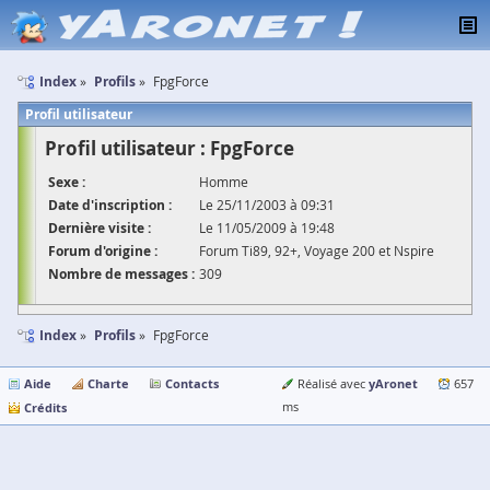
Index
Profils
FpgForce
Profil utilisateur
Profil utilisateur : FpgForce
Sexe :
Homme
Date d'inscription :
Le 25/11/2003 à 09:31
Dernière visite :
Le 11/05/2009 à 19:48
Forum d'origine :
Forum Ti89, 92+, Voyage 200 et Nspire
Nombre de messages :
309
Index
Profils
FpgForce
Aide
Charte
Contacts
yAronet
Réalisé avec
657
Crédits
ms