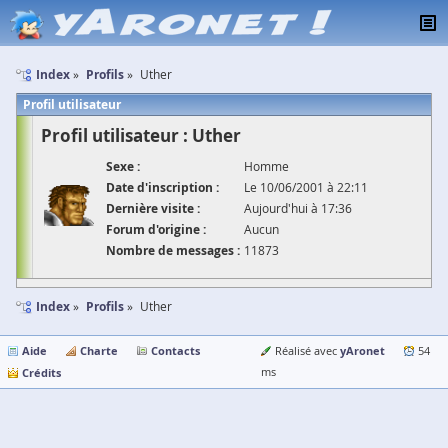
Index
Profils
Uther
Profil utilisateur
Profil utilisateur : Uther
Sexe :
Homme
Date d'inscription :
Le 10/06/2001 à 22:11
Dernière visite :
Aujourd'hui à 17:36
Forum d'origine :
Aucun
Nombre de messages :
11873
Index
Profils
Uther
Aide
Charte
Contacts
yAronet
Réalisé avec
54
Crédits
ms