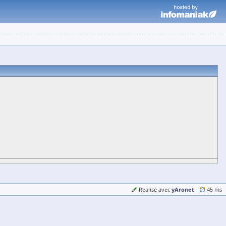
yAronet
Réalisé avec
45 ms