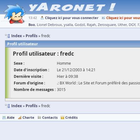
13:42
Cliquez ici pour vous connecter
Cliquez ici pour vou
Boo
Lionel Debroux
ysalla
Godzil
Rajah
Zerosquare
Uther
DGY
1
Index
Profils
fredc
Profil utilisateur
Profil utilisateur : fredc
Sexe :
Homme
Date d'inscription :
Le 21/12/2003 à 14:21
Dernière visite :
Hier à 09:38
Forum d'origine :
.: BX World : Le Site et Forum préféré des passio
Nombre de messages :
3015
Index
Profils
fredc
Aide
Charte
Contacts
Crédits