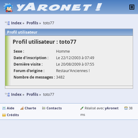
Index
Profils
toto77
Profil utilisateur
Profil utilisateur : toto77
Sexe :
Homme
Date d'inscription :
Le 22/12/2003 à 07:49
Dernière visite :
Le 20/08/2009 à 07:55
Forum d'origine :
Restaur'Anciennes !
Nombre de messages :
3482
Index
Profils
toto77
Aide
Charte
Contacts
yAronet
Réalisé avec
38
Crédits
ms