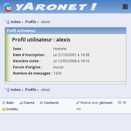
Index
Profils
alexis
Profil utilisateur
Profil utilisateur : alexis
Sexe :
Homme
Date d'inscription :
Le 21/10/2001 à 16:58
Dernière visite :
Le 12/05/2008 à 18:16
Forum d'origine :
Aucun
Nombre de messages :
1420
Index
Profils
alexis
Aide
Charte
Contacts
yAronet
Réalisé avec
78
Crédits
ms