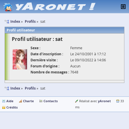
Index
Profils
sat
Profil utilisateur
Profil utilisateur : sat
Sexe :
Femme
Date d'inscription :
Le 24/10/2001 à 17:12
Dernière visite :
Le 09/10/2022 à 14:06
Forum d'origine :
Aucun
Nombre de messages :
7648
Index
Profils
sat
Aide
Charte
Contacts
yAronet
Réalisé avec
33
Crédits
ms