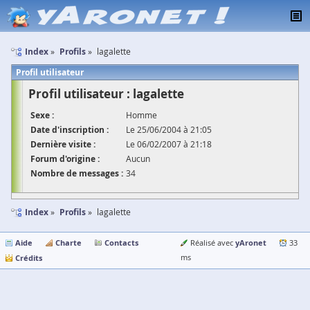
Index
Profils
lagalette
Profil utilisateur
Profil utilisateur : lagalette
Sexe :
Homme
Date d'inscription :
Le 25/06/2004 à 21:05
Dernière visite :
Le 06/02/2007 à 21:18
Forum d'origine :
Aucun
Nombre de messages :
34
Index
Profils
lagalette
Aide
Charte
Contacts
yAronet
Réalisé avec
33
Crédits
ms