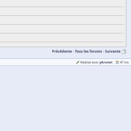
Précédente
Tous les forums
Suivante
yAronet
Réalisé avec
47 ms