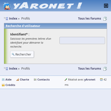
Index
Profils
Tous les forums
Recherche d'utilisateur
Identifiant* :
Saisissez les premières lettres d'un
identifiant pour démarrer la
recherche.
Index
Profils
Tous les forums
Aide
Charte
Contacts
yAronet
Réalisé avec
42
Crédits
ms