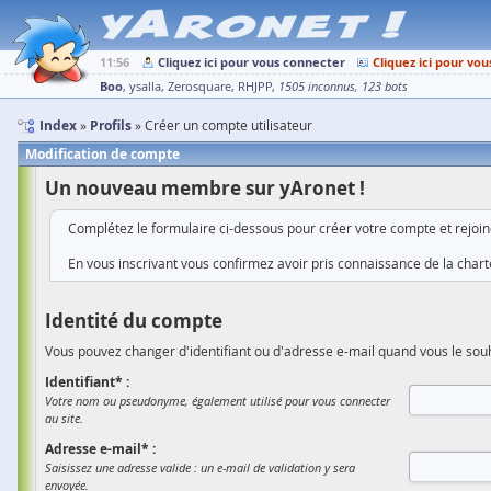
11:56
Cliquez ici pour vous connecter
Cliquez ici pour vou
Boo
ysalla
Zerosquare
RHJPP
1505 inconnus
123 bots
Index
Profils
Créer un compte utilisateur
Modification de compte
Un nouveau membre sur yAronet !
Complétez le formulaire ci-dessous pour créer votre compte et rejoi
En vous inscrivant vous confirmez avoir pris connaissance de la charte
Identité du compte
Vous pouvez changer d'identifiant ou d'adresse e-mail quand vous le souh
Identifiant* :
Votre nom ou pseudonyme, également utilisé pour vous connecter
au site.
Adresse e-mail* :
Saisissez une adresse valide : un e-mail de validation y sera
envoyée.