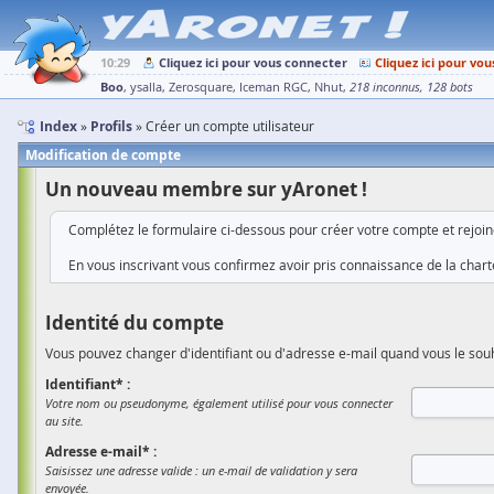
10:29
Cliquez ici pour vous connecter
Cliquez ici pour vou
Boo
ysalla
Zerosquare
Iceman RGC
Nhut
218 inconnus
128 bots
Index
Profils
Créer un compte utilisateur
Modification de compte
Un nouveau membre sur yAronet !
Complétez le formulaire ci-dessous pour créer votre compte et rejoi
En vous inscrivant vous confirmez avoir pris connaissance de la charte
Identité du compte
Vous pouvez changer d'identifiant ou d'adresse e-mail quand vous le souh
Identifiant* :
Votre nom ou pseudonyme, également utilisé pour vous connecter
au site.
Adresse e-mail* :
Saisissez une adresse valide : un e-mail de validation y sera
envoyée.