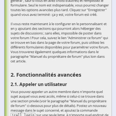
général", sauf si vous en avez choisi d'autres) et remplissez le
formulaire. Seul le nom est indispensable, vous pourrez changer
toutes les options avancées plus tard. Cliquez sur "Enregistrer"
quand vous avez terminé : ça y est, votre forum est créé.
Il vous reste maintenant à le configurer en le personnalisant et
en y ajoutant des sections qui pourront alors héberger des
sujets de discussions ; sans elles, impossible de poster dans
votre forum ! Pour cela, suivez le lien "Administrer ce forum" qui
se trouve en bas dans la page de votre forum, puis utilisez les
différents formulaires disponibles pour paramétrer votre forum.
Vous trouverez également quelques informations dans le
paragraphe "Manuel du propriétaire de forum" plus loin dans
cet article.
Fonctionnalités avancées
Appeler un utilisateur
Vous pouvez appeler un autre membre dans n'importe quel
sujet auquel vous avez accès, même si celui-ci se trouve dans
une section privée (voir le paragraphe "Manuel du propriétaire
de forum" ci-dessous pour plus de détails). Postez un nouveau
message dans le sujet concerné, et ajoutez la commande
sur une seule ligne, à n'importe quel endroit de
!call login