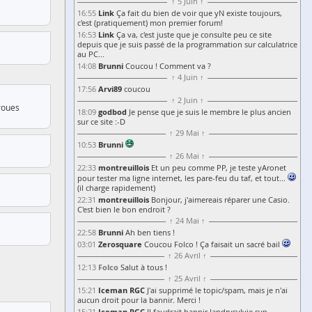
↑ 5 Juin ↑
Link
16:55
Ça fait du bien de voir que yN existe toujours,
c'est (pratiquement) mon premier forum!
Link
16:53
Ça va, c'est juste que je consulte peu ce site
depuis que je suis passé de la programmation sur calculatrice
au PC...
Brunni
14:08
Coucou ! Comment va ?
↑ 4 Juin ↑
Arvi89
17:56
coucou
↑ 2 Juin ↑
roues
godbod
18:09
Je pense que je suis le membre le plus ancien
sur ce site :-D
↑ 29 Mai ↑
Brunni
10:53
↑ 26 Mai ↑
montreuillois
22:33
Et un peu comme PP, je teste yAronet
pour tester ma ligne internet, les pare-feu du taf, et tout...
(il charge rapidement)
montreuillois
22:31
Bonjour, j'aimereais réparer une Casio.
C'est bien le bon endroit ?
↑ 24 Mai ↑
Brunni
22:58
Ah ben tiens !
Zerosquare
03:01
Coucou Folco ! Ça faisait un sacré bail
↑ 26 Avril ↑
Folco
12:13
Salut à tous !
↑ 25 Avril ↑
Iceman RGC
15:21
J'ai supprimé le topic/spam, mais je n'ai
aucun droit pour la bannir. Merci !
Iceman RGC