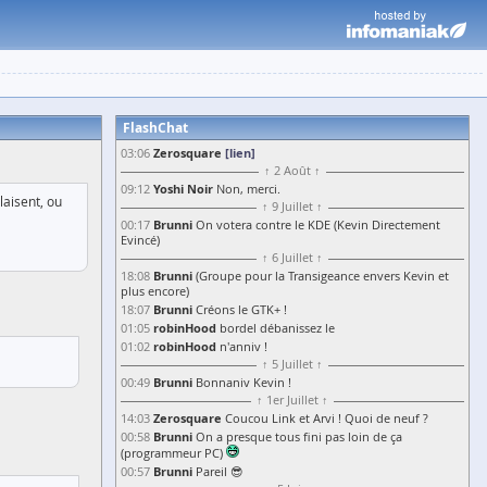
FlashChat
Zerosquare
[lien]
03:06
↑ 2 Août ↑
Yoshi Noir
09:12
Non, merci.
laisent, ou
↑ 9 Juillet ↑
Brunni
00:17
On votera contre le KDE (Kevin Directement
Evincé)
↑ 6 Juillet ↑
Brunni
18:08
(Groupe pour la Transigeance envers Kevin et
plus encore)
Brunni
18:07
Créons le GTK+ !
robinHood
01:05
bordel débanissez le
robinHood
01:02
n'anniv !
↑ 5 Juillet ↑
Brunni
00:49
Bonnaniv Kevin !
↑ 1er Juillet ↑
Zerosquare
14:03
Coucou Link et Arvi ! Quoi de neuf ?
Brunni
00:58
On a presque tous fini pas loin de ça
(programmeur PC)
Brunni
00:57
Pareil 😎