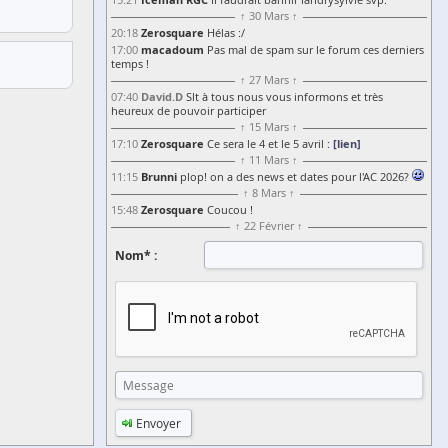
15:21
Il faudrait bannir landrysylvie svp.
↑ 30 Mars ↑
Zerosquare
20:18
Hélas :/
macadoum
17:00
Pas mal de spam sur le forum ces derniers
temps !
↑ 27 Mars ↑
David.D
07:40
Slt à tous nous vous informons et très
heureux de pouvoir participer
↑ 15 Mars ↑
Zerosquare
[lien]
17:10
Ce sera le 4 et le 5 avril :
↑ 11 Mars ↑
Brunni
11:15
plop! on a des news et dates pour l'AC 2026?
↑ 8 Mars ↑
Zerosquare
15:48
Coucou !
↑ 22 Février ↑
Nom* :