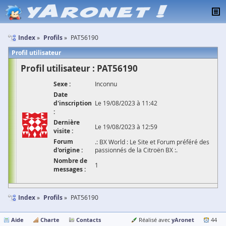
Index
Profils
PAT56190
Profil utilisateur
Profil utilisateur : PAT56190
Sexe :
Inconnu
Date
d'inscription
Le 19/08/2023 à 11:42
:
Dernière
Le 19/08/2023 à 12:59
visite :
Forum
.: BX World : Le Site et Forum préféré des
d'origine :
passionnés de la Citroën BX :.
Nombre de
1
messages :
Index
Profils
PAT56190
Aide
Charte
Contacts
yAronet
Réalisé avec
44