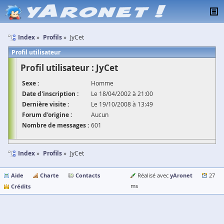
Index
Profils
JyCet
Profil utilisateur
Profil utilisateur : JyCet
Sexe :
Homme
Date d'inscription :
Le 18/04/2002 à 21:00
Dernière visite :
Le 19/10/2008 à 13:49
Forum d'origine :
Aucun
Nombre de messages :
601
Index
Profils
JyCet
Aide
Charte
Contacts
yAronet
Réalisé avec
27
Crédits
ms