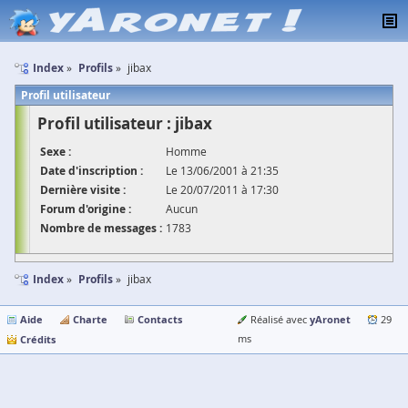
Index
Profils
jibax
Profil utilisateur
Profil utilisateur : jibax
Sexe :
Homme
Date d'inscription :
Le 13/06/2001 à 21:35
Dernière visite :
Le 20/07/2011 à 17:30
Forum d'origine :
Aucun
Nombre de messages :
1783
Index
Profils
jibax
Aide
Charte
Contacts
yAronet
Réalisé avec
29
Crédits
ms