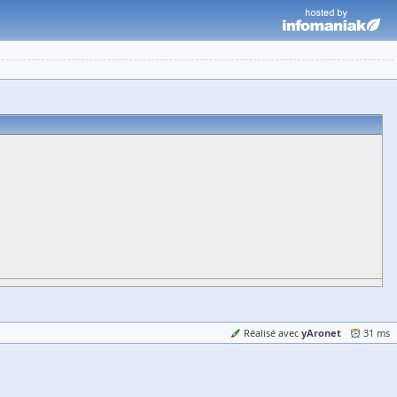
yAronet
Réalisé avec
31 ms