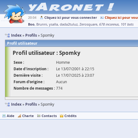
20:04
Cliquez ici pour vous connecter
Cliquez ici pour vou
Boo
Brunni
ysalla
dada2tuluz
Zerosquare
678 inconnus
101 bots
Index
Profils
Spomky
Profil utilisateur
Profil utilisateur : Spomky
Sexe :
Homme
Date d'inscription :
Le 13/07/2001 à 22:15
Dernière visite :
Le 17/07/2025 à 23:07
Forum d'origine :
Aucun
Nombre de messages :
774
Index
Profils
Spomky
Aide
Charte
Contacts
Crédits