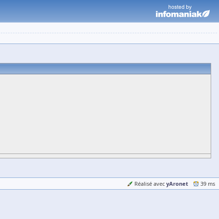
yAronet
Réalisé avec
39 ms