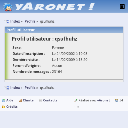
Index
Profils
qsufhuhz
Profil utilisateur
Profil utilisateur : qsufhuhz
Sexe :
Femme
Date d'inscription :
Le 24/09/2002 à 19:03
Dernière visite :
Le 14/02/2009 à 13:20
Forum d'origine :
Aucun
Nombre de messages :
23164
Index
Profils
qsufhuhz
Aide
Charte
Contacts
yAronet
Réalisé avec
54
Crédits
ms