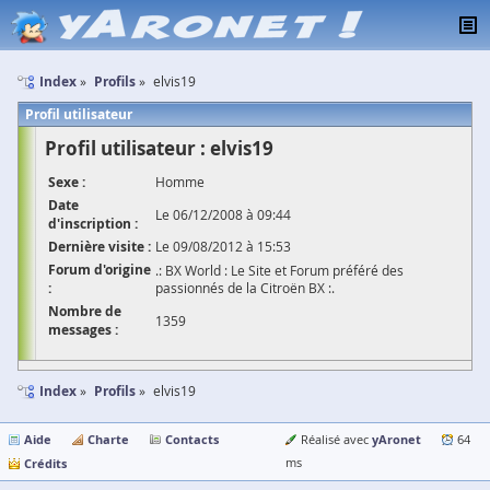
Index
Profils
elvis19
Profil utilisateur
Profil utilisateur : elvis19
Sexe :
Homme
Date
Le 06/12/2008 à 09:44
d'inscription :
Dernière visite :
Le 09/08/2012 à 15:53
Forum d'origine
.: BX World : Le Site et Forum préféré des
:
passionnés de la Citroën BX :.
Nombre de
1359
messages :
Index
Profils
elvis19
Aide
Charte
Contacts
yAronet
Réalisé avec
64
Crédits
ms