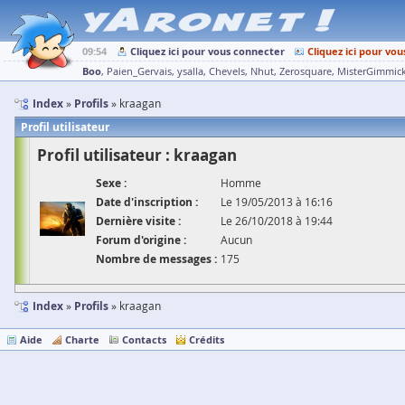
09:54
Cliquez ici pour vous connecter
Cliquez ici pour vou
Boo
Paien_Gervais
ysalla
Chevels
Nhut
Zerosquare
MisterGimmic
Index
Profils
kraagan
Profil utilisateur
Profil utilisateur : kraagan
Sexe :
Homme
Date d'inscription :
Le 19/05/2013 à 16:16
Dernière visite :
Le 26/10/2018 à 19:44
Forum d'origine :
Aucun
Nombre de messages :
175
Index
Profils
kraagan
Aide
Charte
Contacts
Crédits