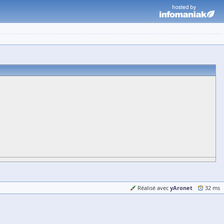
yAronet
Réalisé avec
32 ms