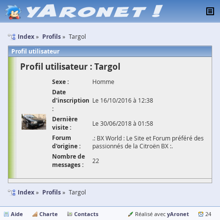
Index
Profils
Targol
Profil utilisateur
Profil utilisateur : Targol
Sexe :
Homme
Date
d'inscription
Le 16/10/2016 à 12:38
:
Dernière
Le 30/06/2018 à 01:58
visite :
Forum
.: BX World : Le Site et Forum préféré des
d'origine :
passionnés de la Citroën BX :.
Nombre de
22
messages :
Index
Profils
Targol
Aide
Charte
Contacts
yAronet
Réalisé avec
24