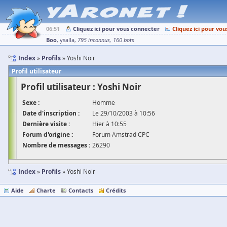
06:51
Cliquez ici pour vous connecter
Cliquez ici pour vou
Boo
ysalla
795 inconnus
160 bots
Index
Profils
Yoshi Noir
Profil utilisateur
Profil utilisateur : Yoshi Noir
Sexe :
Homme
Date d'inscription :
Le 29/10/2003 à 10:56
Dernière visite :
Hier à 10:55
Forum d'origine :
Forum Amstrad CPC
Nombre de messages :
26290
Index
Profils
Yoshi Noir
Aide
Charte
Contacts
Crédits