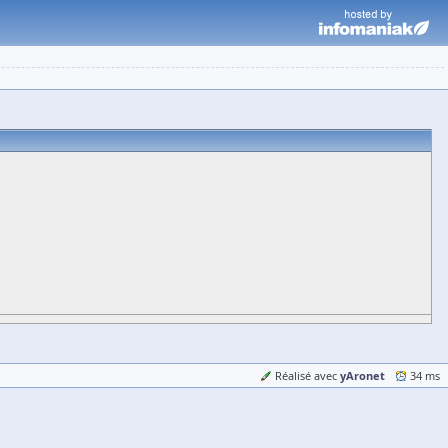
yAronet
Réalisé avec
34 ms