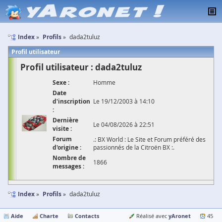
Index
Profils
dada2tuluz
Profil utilisateur
Profil utilisateur : dada2tuluz
Sexe :
Homme
Date
d'inscription
Le 19/12/2003 à 14:10
:
Dernière
Le 04/08/2026 à 22:51
visite :
Forum
.: BX World : Le Site et Forum préféré des
d'origine :
passionnés de la Citroën BX :.
Nombre de
1866
messages :
Index
Profils
dada2tuluz
Aide
Charte
Contacts
yAronet
Réalisé avec
45