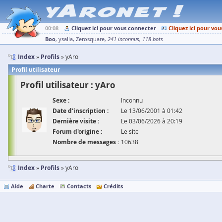
00:08
Cliquez ici pour vous connecter
Cliquez ici pour vou
Boo
ysalla
Zerosquare
241 inconnus
118 bots
Index
Profils
yAro
Profil utilisateur
Profil utilisateur : yAro
Sexe :
Inconnu
Date d'inscription :
Le 13/06/2001 à 01:42
Dernière visite :
Le 03/06/2026 à 20:19
Forum d'origine :
Le site
Nombre de messages :
10638
Index
Profils
yAro
Aide
Charte
Contacts
Crédits