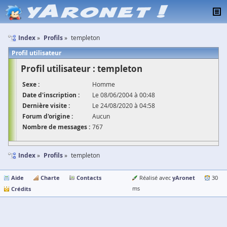
Index
Profils
templeton
Profil utilisateur
Profil utilisateur : templeton
Sexe :
Homme
Date d'inscription :
Le 08/06/2004 à 00:48
Dernière visite :
Le 24/08/2020 à 04:58
Forum d'origine :
Aucun
Nombre de messages :
767
Index
Profils
templeton
Aide
Charte
Contacts
yAronet
Réalisé avec
30
Crédits
ms