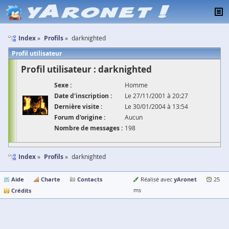
Index
Profils
darknighted
Profil utilisateur
Profil utilisateur : darknighted
Sexe :
Homme
Date d'inscription :
Le 27/11/2001 à 20:27
Dernière visite :
Le 30/01/2004 à 13:54
Forum d'origine :
Aucun
Nombre de messages :
198
Index
Profils
darknighted
Aide
Charte
Contacts
yAronet
Réalisé avec
25
Crédits
ms