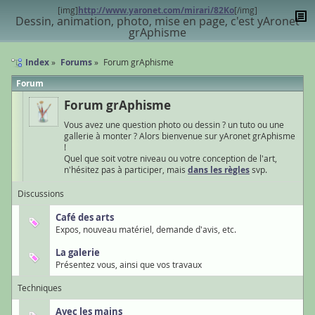
[img]
http://www.yaronet.com/mirari/82Ko
[/img]
Dessin, animation, photo, mise en page, c'est yAronet
grAphisme
Index
Forums
Forum grAphisme
Forum
Forum grAphisme
Vous avez une question photo ou dessin ? un tuto ou une
gallerie à monter ? Alors bienvenue sur yAronet grAphisme
!
Quel que soit votre niveau ou votre conception de l'art,
n'hésitez pas à participer, mais
dans les règles
svp.
Discussions
Café des arts
Expos, nouveau matériel, demande d'avis, etc.
La galerie
Présentez vous, ainsi que vos travaux
Techniques
Avec les mains