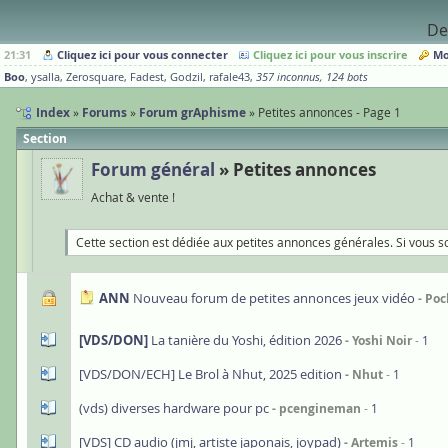
De
21:31
Cliquez ici pour vous connecter
Cliquez ici pour vous inscrire
Mo
Boo
ysalla
Zerosquare
Fadest
Godzil
rafale43
357 inconnus
124 bots
Index
Forums
Forum grAphisme
Petites annonces - Page 1
Section
Forum général
Petites annonces
Achat & vente !
Cette section est dédiée aux petites annonces générales. Si vous s
ANN
Nouveau forum de petites annonces jeux vidéo
Poc
[VDS/DON]
La tanière du Yoshi, édition 2026
Yoshi Noir
1
[VDS/DON/ECH] Le Brol à Nhut, 2025 edition
Nhut
1
(vds) diverses hardware pour pc
pcengineman
1
[VDS] CD audio (jmj, artiste japonais, joypad)
Artemis
1