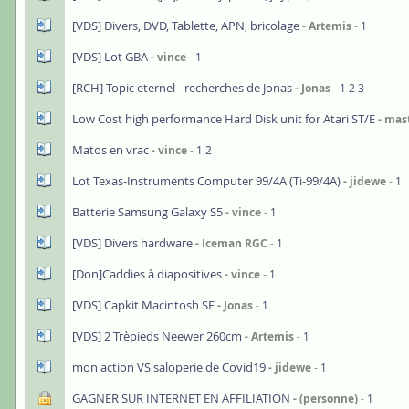
[VDS] Divers, DVD, Tablette, APN, bricolage
Artemis
1
[VDS] Lot GBA
vince
1
[RCH] Topic eternel - recherches de Jonas
Jonas
1
2
3
Low Cost high performance Hard Disk unit for Atari ST/E
mast
Matos en vrac
vince
1
2
Lot Texas-Instruments Computer 99/4A (Ti-99/4A)
jidewe
1
Batterie Samsung Galaxy S5
vince
1
[VDS] Divers hardware
Iceman RGC
1
[Don]Caddies à diapositives
vince
1
[VDS] Capkit Macintosh SE
Jonas
1
[VDS] 2 Trèpieds Neewer 260cm
Artemis
1
mon action VS saloperie de Covid19
jidewe
1
GAGNER SUR INTERNET EN AFFILIATION
(personne)
1