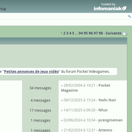
sme
1
2
3
4
5
...
94
95
96
97
98
Suivante
e "
Petites annonces de jeux vidéo
" du forum Pocket Videogames.
» 28/02/2004 à 19:21
Pocket
34 messages
Magazine
» 09/12/2025 à 15:24
Yoshi Noir
4 messages
» 14/11/2025 à 00:20
Nhut
17 messages
» 02/06/2024 à 10:34
pcengineman
1 messages
» 21/02/2024 à 12:31
Artemis
1 messages