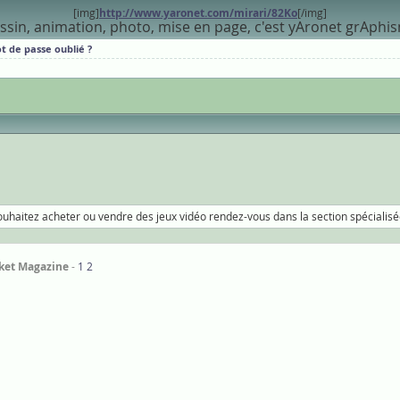
[img]
http://www.yaronet.com/mirari/82Ko
[/img]
ssin, animation, photo, mise en page, c'est yAronet grAphi
t de passe oublié ?
ouhaitez acheter ou vendre des jeux vidéo rendez-vous dans la section spécialisé
ket Magazine
1
2