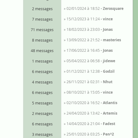
» 02/01/2024 à 18:52
Zerosquare
2 messages
» 15/12/2023 à 11:24
vince
7 messages
» 18/02/2023 à 23:03
Jonas
71 messages
» 13/09/2022 à 21:52
masteries
8 messages
» 17/06/2022 à 16:45
Jonas
48 messages
» 05/04/2022 à 06:58
jidewe
1 messages
» 01/12/2021 à 12:38
Godzil
6 messages
» 26/11/2021 à 02:31
Nhut
4 messages
» 08/10/2021 à 15:05
vince
6 messages
» 02/10/2020 à 16:52
Atlantis
5 messages
» 24/04/2020 à 13:42
Artemis
2 messages
» 14/04/2020 à 21:04
Fadest
6 messages
» 25/01/2020 à 03:25
Pen^2
3 messages