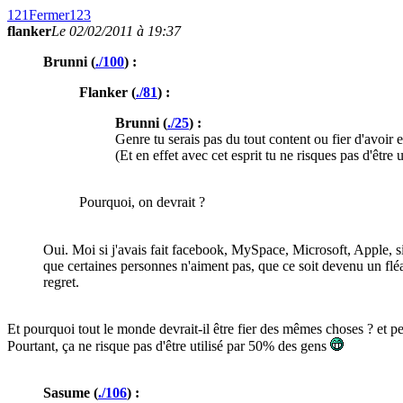
121
Fermer
123
flanker
Le 02/02/2011 à 19:37
Brunni (
./100
) :
Flanker (
./81
) :
Brunni (
./25
) :
Genre tu serais pas du tout content ou fier d'avoir en
(Et en effet avec cet esprit tu ne risques pas d'êtr
Pourquoi, on devrait ?
Oui. Moi si j'avais fait facebook, MySpace, Microsoft, Apple, s
que certaines personnes n'aiment pas, que ce soit devenu un fléau
regret.
Et pourquoi tout le monde devrait-il être fier des mêmes choses ? et pers
Pourtant, ça ne risque pas d'être utilisé par 50% des gens
Sasume (
./106
) :