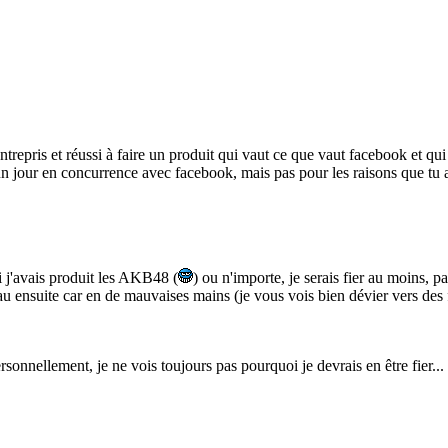
trepris et réussi à faire un produit qui vaut ce que vaut facebook et qui e
e un jour en concurrence avec facebook, mais pas pour les raisons que tu 
i j'avais produit les AKB48 (
) ou n'importe, je serais fier au moins, 
 ensuite car en de mauvaises mains (je vous vois bien dévier vers des fait
onnellement, je ne vois toujours pas pourquoi je devrais en être fier... J