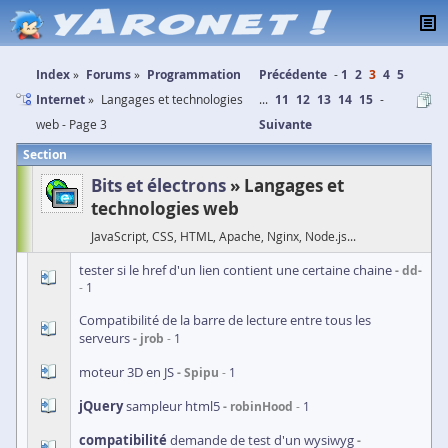
Index
Forums
Programmation
Précédente
1
2
3
4
5
Internet
Langages et technologies
...
11
12
13
14
15
web - Page 3
Suivante
Section
Bits et électrons
Langages et
technologies web
JavaScript, CSS, HTML, Apache, Nginx, Node.js...
tester si le href d'un lien contient une certaine chaine
dd-
1
Compatibilité de la barre de lecture entre tous les
serveurs
jrob
1
moteur 3D en JS
Spipu
1
jQuery
sampleur html5
robinHood
1
compatibilité
demande de test d'un wysiwyg