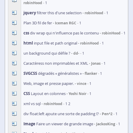
robinHood
1
jquery
filtrer this d'une selection
robinHood
1
Plan 3D fil de fer
Iceman RGC
1
css
div wrap qui n'influence pas le contenu
robinHood
1
html
input file et path original
robinHood
1
un background qui défile ?
dd-
1
Caractèress non imprimables et XML
Jonas
1
SVG
CSS
dégradés « généralistes »
flanker
1
Web, image et presse papier.
vince
1
CSS
Layout en colonnes
Yoshi Noir
1
xml vs sql
robinHood
1
2
div float:left ajoute une sorte de padding !?
Pen^2
1
Image
Faire un viewer de grande image
JackosKing
1