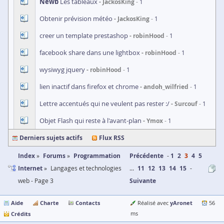
Newb
Les tableaux
JackosKing
1
Obtenir prévision météo
JackosKing
1
creer un template prestashop
robinHood
1
facebook share dans une lightbox
robinHood
1
wysiwyg jquery
robinHood
1
lien inactif dans firefox et chrome
andoh_wilfried
1
Lettre accentués qui ne veulent pas rester :/
Surcouf
1
Objet Flash qui reste à l'avant-plan
Ymox
1
Derniers sujets actifs
Flux RSS
Index
Forums
Programmation
Précédente
1
2
3
4
5
Internet
Langages et technologies
...
11
12
13
14
15
web - Page 3
Suivante
Aide
Charte
Contacts
yAronet
Réalisé avec
56
Crédits
ms