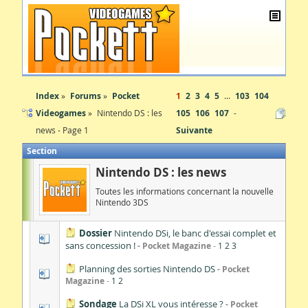
Index
Forums
Pocket
1
2
3
4
5
...
103
104
Videogames
Nintendo DS : les
105
106
107
news - Page 1
Suivante
Section
Nintendo DS : les news
Toutes les informations concernant la nouvelle
Nintendo 3DS
Dossier
Nintendo DSi, le banc d'essai complet et
sans concession !
Pocket Magazine
1
2
3
Planning des sorties Nintendo DS
Pocket
Magazine
1
2
Sondage
La DSi XL vous intéresse ?
Pocket