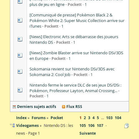
plus de jeu en ligne
Pockett
1
[Communiqué de presse] Pokémon Black 2 &
Pokémon White 2: Super Music Collection arrive sur
iTunes
Pockett
1
[News] Electronic Arts se débarrasse des joueurs
Nintendo DS
Pockett
1
[News] Zombie Blaster arrive sur Nintendo DSi/3DS
en Europe
Pockett
1
Sokomania revient sur Nintendo DSi/3DS avec
Sokomania 2: Cool Job
Pockett
1
Nintendo ferme le service DLC de ses jeux DS/DSi :
Pokémon, Professeur Layton, Animal Crossing...
Pockett
1
Derniers sujets actifs
Flux RSS
Index
Forums
Pocket
1
2
3
4
5
...
103
104
Videogames
Nintendo DS : les
105
106
107
news - Page 1
Suivante