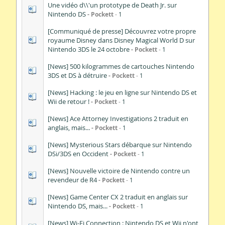
Une vidéo d\\'un prototype de Death Jr. sur
Nintendo DS
Pockett
1
[Communiqué de presse] Découvrez votre propre
royaume Disney dans Disney Magical World D sur
Nintendo 3DS le 24 octobre
Pockett
1
[News] 500 kilogrammes de cartouches Nintendo
3DS et DS à détruire
Pockett
1
[News] Hacking : le jeu en ligne sur Nintendo DS et
Wii de retour !
Pockett
1
[News] Ace Attorney Investigations 2 traduit en
anglais, mais...
Pockett
1
[News] Mysterious Stars débarque sur Nintendo
DSi/3DS en Occident
Pockett
1
[News] Nouvelle victoire de Nintendo contre un
revendeur de R4
Pockett
1
[News] Game Center CX 2 traduit en anglais sur
Nintendo DS, mais...
Pockett
1
[News] Wi-Fi Connection : Nintendo DS et Wii n'ont