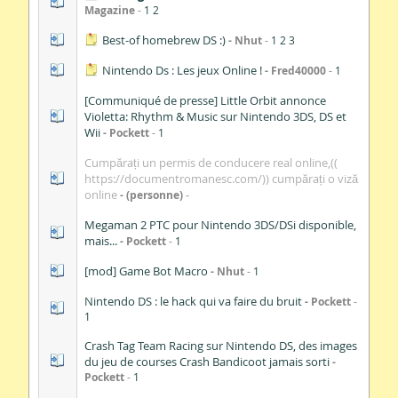
Magazine
1
2
Best-of homebrew DS :)
Nhut
1
2
3
Nintendo Ds : Les jeux Online !
Fred40000
1
[Communiqué de presse] Little Orbit annonce
Violetta: Rhythm & Music sur Nintendo 3DS, DS et
Wii
Pockett
1
Cumpărați un permis de conducere real online,((
https://documentromanesc.com/)) cumpărați o viză
online
(personne)
Megaman 2 PTC pour Nintendo 3DS/DSi disponible,
mais...
Pockett
1
[mod] Game Bot Macro
Nhut
1
Nintendo DS : le hack qui va faire du bruit
Pockett
1
Crash Tag Team Racing sur Nintendo DS, des images
du jeu de courses Crash Bandicoot jamais sorti
Pockett
1