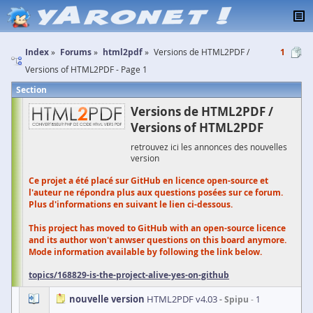
Index
Forums
html2pdf
Versions de HTML2PDF /
1
Versions of HTML2PDF - Page 1
Section
Versions de HTML2PDF /
Versions of HTML2PDF
retrouvez ici les annonces des nouvelles
version
Ce projet a été placé sur GitHub en licence open-source et
l'auteur ne répondra plus aux questions posées sur ce forum.
Plus d'informations en suivant le lien ci-dessous.
This project has moved to GitHub with an open-source licence
and its author won't anwser questions on this board anymore.
Mode information available by following the link below.
topics/168829-is-the-project-alive-yes-on-github
nouvelle version
HTML2PDF v4.03
Spipu
1